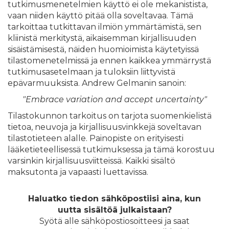
tutkimusmenetelmien käyttö ei ole mekanistista,
vaan niiden käyttö pitää olla soveltavaa. Tämä
tarkoittaa tutkittavan ilmiön ymmärtämistä, sen
kliinistä merkitystä, aikaisemman kirjallisuuden
sisäistämisestä, näiden huomioimista käytetyissä
tilastomenetelmissä ja ennen kaikkea ymmärrystä
tutkimusasetelmaan ja tuloksiin liittyvistä
epävarmuuksista. Andrew Gelmanin sanoin:
"Embrace variation and accept uncertainty"
Tilastokunnon tarkoitus on tarjota suomenkielistä
tietoa, neuvoja ja kirjallisuusvinkkejä soveltavan
tilastotieteen alalle. Painopiste on erityisesti
lääketieteellisessä tutkimuksessa ja tämä korostuu
varsinkin kirjallisuusviitteissä. Kaikki sisältö
maksutonta ja vapaasti luettavissa.
Haluatko tiedon sähköpostiisi aina, kun
uutta sisältöä julkaistaan?
Syötä alle sähköpostiosoitteesi ja saat