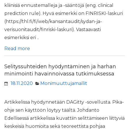
kliinisiä ennustemalleja ja -sääntöjä (eng. clinical
prediction rule). Hyvä esimerkki on FINRISKI-laskuri
(https://thl.fi/fi/web/kansantaudit/sydan-ja-
verisuonitaudit/finriski-laskuri). Vastaavasti
esimerkiksi eri ..
Read more
Selityssuhteiden hyödyntäminen ja harhan
minimointi havainnoivassa tutkimuksessa
18.11.2020
Monimuuttujamallit
Artikkelissa hyödynnetään DAGitty -sovellusta. Pika-
ohje sen käyttöön löytyy täältä. Johdanto
Edellisessä artikkelissa kuvattiin selittämiseen liittyviä
keskeisiä huomioita sekä teoreettista pohjaa