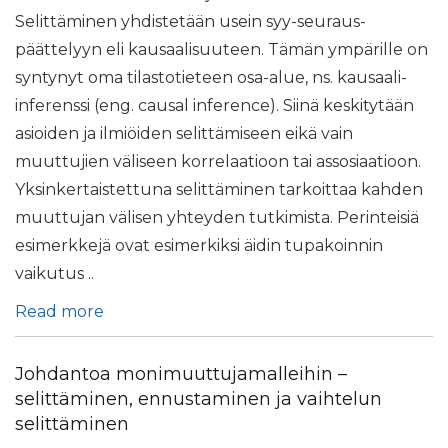
Selittäminen yhdistetään usein syy-seuraus-
päättelyyn eli kausaalisuuteen. Tämän ympärille on
syntynyt oma tilastotieteen osa-alue, ns. kausaali-
inferenssi (eng. causal inference). Siinä keskitytään
asioiden ja ilmiöiden selittämiseen eikä vain
muuttujien väliseen korrelaatioon tai assosiaatioon.
Yksinkertaistettuna selittäminen tarkoittaa kahden
muuttujan välisen yhteyden tutkimista. Perinteisiä
esimerkkejä ovat esimerkiksi äidin tupakoinnin
vaikutus ..
Read more
Johdantoa monimuuttujamalleihin –
selittäminen, ennustaminen ja vaihtelun
selittäminen