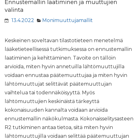
Ennustemallin laatiminen ja muuttujien
valinta
13.4.2022
Monimuuttujamallit
Keskeinen soveltavan tilastotieteen menetelmä
lääketieteellisessä tutkimuksessa on ennustemallin
laatiminen ja kehittäminen. Tavoite on tällöin
arvioida, miten hyvin annetuilla lähtömuuttujilla
voidaan ennustaa päätemuuttujaa ja miten hyvin
lähtömuuttujat selittävät päätemuuttujan
vaihtelua tai todennäköisyyttä. Myös
lähtömuuttujien keskinäistä tärkeyttä
kokonaisuuden kannalta voidaan arvioida
ennustemallin näkökulmasta. Kokonaisselitysasteen
R2 tutkiminen antaa tietoa, siitä miten hyvin
lähtömuuttujilla voidaan selittää päätemuuttujan